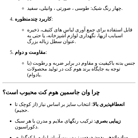
چهار رنگ شیک: طوسی ، صورتی ، وانیلی، سفید.
کاربرد چندمنظوره
:
قابل استفاده برای جمع آوری لباس های کثیف، ذخیره
اسبابب ازیها، نگهداری لوازم آشپزخانه، یا حتی به
عنوان سطل زباله بزرگ.
مقاومت و دوام
:
جنس بدنه باکیفیت و مقاوم در برابر ضربه و رطوبت (با
توجه به جایگاه برند هوم کت در تولید محصولات
بادوام).
چرا وان جاسمین هوم کت محبوب است؟
انعطافپذیری بالا
: انتخاب سایز بر اساس نیاز (از کوچک تا
حجیم).
زیبایی بصری
: ترکیب رنگهای ملایم و مدرن با هر سبک
دکوراسیون.
سازماندهی بدون دردسر
: مدیریت آسان لوازم با کدگذاری