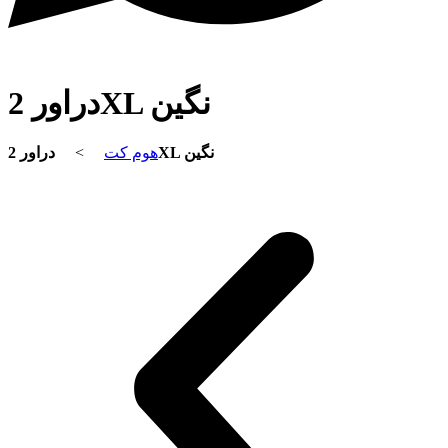
دراور 2XL نگین
>
هوم کت
دراور 2XL نگین