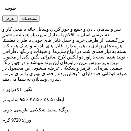
طوسی
مشخصات
معرفی
سر و سامان دادن و جمع و جور کردن وسایل خانه یا محل کار و
دسترسی آسان به اقلام یا مدارک موردنیاز همیشه معضل
بزرگیست. از طرفی خرید و حمل فایل های چوبی یا فلزی مطمئناً
هزینه های زیادی به همراه دارد. فایل های بادوام و شیک هوم کت
بسته به نیاز فضای شما در انواع سایزها و طبقات و رنگها ،طراحی
، تولید شده است دراور دو ایکس لارج صادراتی نگین یکی از محبوب
ترین و پرفروش ترین دراورهای این برند میباشد و در چهار رنگ
سفید , نقره ای , قرمز و شکلاتی عرضه میشود . این محصول در
طبقه فوقانی خود دارای ۲ بخش بوده و فضای بهتری را برای مرتب
سازی وسایلان به شما می دهد.
دراور 2XL نگین
ابعاد:
۵۸.۵ × ۴۲.۵ × ۹۵ سانتیمتر
رنگ:
سفید, شکلاتی, طوسی, چوبی
وزن: 9720 گرم